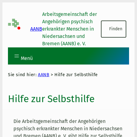
Skip to main content
Skip to footer
Arbeitsgemeinschaft der
Suchen
Angehörigen psychisch
AANB
erkrankter Menschen in
Finden
Niedersachsen und
Bremen (AANB) e. V.
Menü
Sie sind hier:
AANB
>
Hilfe zur Selbsthilfe
Hilfe zur Selbsthilfe
Die Arbeitsgemeinschaft der Angehörigen
psychisch erkrankter Menschen in Niedersachsen
und Bremen (AANB) e. V. gibt Hilfe zur Selbsthilfe.