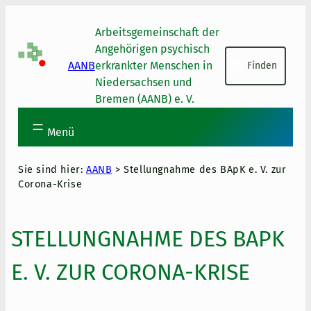
Skip to main content
Skip to footer
Arbeitsgemeinschaft der
Suchen
Angehörigen psychisch
AANB
erkrankter Menschen in
Finden
Niedersachsen und
Bremen (AANB) e. V.
Menü
Sie sind hier:
AANB
>
Stellungnahme des BApK e. V. zur
Corona-Krise
STELLUNGNAHME DES BAPK
E. V. ZUR CORONA-KRISE