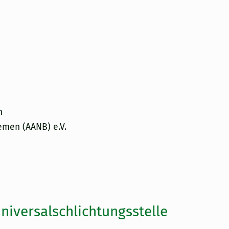
h
emen (AANB) e.V.
niversal­schlichtungs­stelle