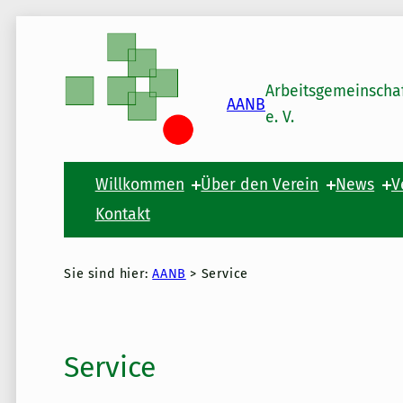
Skip to main content
Skip to footer
Arbeitsgemeinscha
AANB
e. V.
Willkommen
Über den Verein
News
V
Kontakt
Sie sind hier:
AANB
>
Service
Service