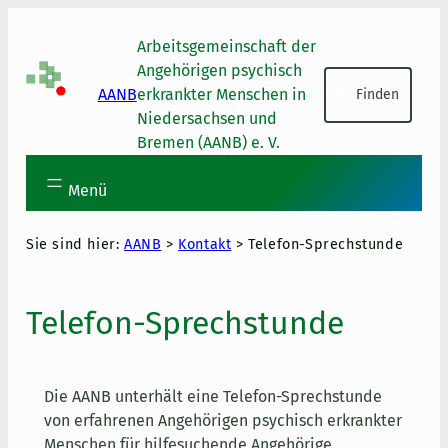
Skip to main content
Skip to footer
Arbeitsgemeinschaft der
Suchen
Angehörigen psychisch
AANB
erkrankter Menschen in
Finden
Niedersachsen und
Bremen (AANB) e. V.
Menü
Sie sind hier:
AANB
>
Kontakt
>
Telefon-Sprechstunde
Telefon-Sprechstunde
Die AANB unterhält eine Telefon-Sprechstunde
von erfahrenen Angehörigen psychisch erkrankter
Menschen für hilfesuchende Angehörige.